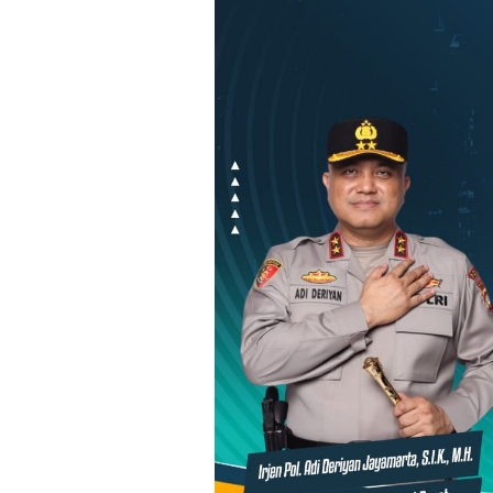
Loncat
ke
konten