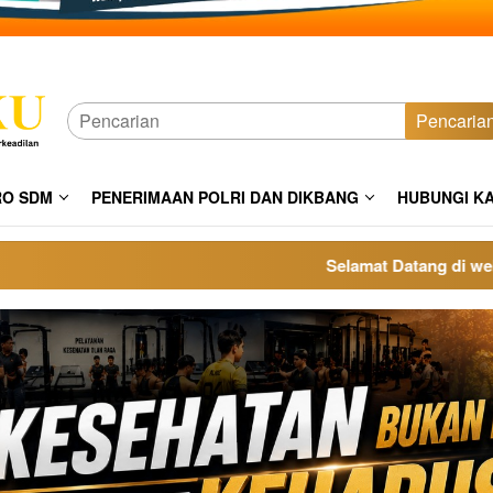
Pencaria
RO SDM
PENERIMAAN POLRI DAN DIKBANG
HUBUNGI K
Selamat Datang di website p