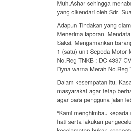
Muh.Ashar sehingga menabr
yang dikendari oleh Sdr. Su
Adapun Tindakan yang diambi
Menerima laporan, Mendata
Saksi, Mengamankan barang 
1 (satu) unit Sepeda Motor
No.Reg TNKB : DC 4337 CV d
Dyna warna Merah No.Reg 
Dalam kesempatan itu, Kas
masyarakat agar tetap berha
agar para pengguna jalan l
“Kami menghimbau kepada m
hati serta lakukan pengece
keselamatan bukan kecepat