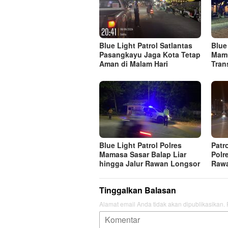
Blue Light Patrol Satlantas
Blue
Pasangkayu Jaga Kota Tetap
Mamu
Aman di Malam Hari
Tran
Blue Light Patrol Polres
Patr
Mamasa Sasar Balap Liar
Polr
hingga Jalur Rawan Longsor
Raw
Tinggalkan Balasan
Alamat email Anda tidak akan dipublikasikan.