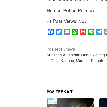
Humas Polres Polman
Post Views:
307
Facebook
Twitter
Email
WhatsApp
Gmail
Line
Te
Navigasi
Pos sebelumnya
pos
Suasana Aman dan Damai Jelang 
di Desa Kabubu, Mamuju Tengah
POS TERKAIT