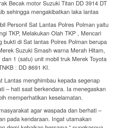
ak Becak motor Suzuki Titan DD 3914 DT
aib sehingga mengakibatkan laka lantas
l Personil Sat Lantas Polres Polman yaitu
ngi TKP, Melakukan Olah TKP , Mencari
bukti di Sat lantas Polres Polman berupa
 Merek Suzuki Smash warna Merah Hitam,
an 1 (satu) unit mobil truk Merek Toyota
TNKB : DD 8691 KI.
at Lantas menghimbau kepada segenap
ti – hati saat berkendara. Ia menegaskan
ebih memperhatikan keselamatan.
asyarakat agar waspada dan berhati –
kan pada kendaraan. Ingat utamakan
an demi kebaikan bersama,” pungkasnya.