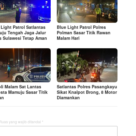
 Light Patrol Satlantas
Blue Light Patrol Polres
ju Tengah Jaga Jalur
Polman Sasar Titik Rawan
s Sulawesi Tetap Aman
Malam Hari
oli Malam Sat Lantas
Satlantas Polres Pasangkayu
esta Mamuju Sasar Titik
Sikat Knalpot Brong, 8 Motor
an
Diamankan
Ruas yang wajib ditandai
*