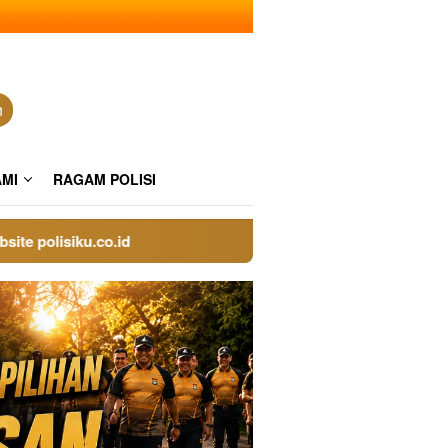
n
AMI
RAGAM POLISI
olisiku.co.id