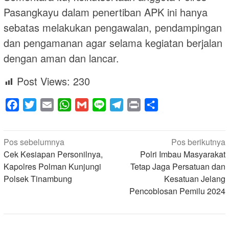
Pasangkayu dalam penertiban APK ini hanya
sebatas melakukan pengawalan, pendampingan
dan pengamanan agar selama kegiatan berjalan
dengan aman dan lancar.
Post Views:
230
Facebook
Twitter
Email
WhatsApp
Gmail
Line
Telegram
Print
Share
Navigasi
Pos sebelumnya
Pos berikutnya
pos
Cek Kesiapan Personilnya,
Polri Imbau Masyarakat
Kapolres Polman Kunjungi
Tetap Jaga Persatuan dan
Polsek Tinambung
Kesatuan Jelang
Pencoblosan Pemilu 2024