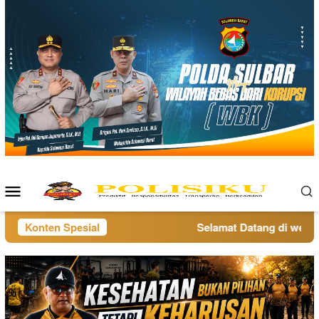
Loncat
ke
konten
Menu
Mobile
Konten Spesial
Selamat Datang di website