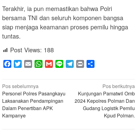
Terakhir, ia pun memastikan bahwa Polri
bersama TNI dan seluruh komponen bangsa
siap menjaga keamanan proses pemilu hingga
tuntas.
Post Views:
188
Facebook
Twitter
Email
WhatsApp
Gmail
Line
Telegram
Print
Share
Navigasi
Pos sebelumnya
Pos berikutnya
pos
Personel Polres Pasangkayu
Kunjungan Pamatwil Omb
Laksanakan Pendampingan
2024 Kepolres Polman Dan
Dalam Penertiban APK
Gudang Logistik Pemilu
Kampanye
Kpud Polman.