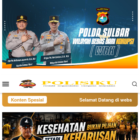
Loncat
ke
konten
Menu
Mobile
Konten Spesial
Selamat Datang di website po