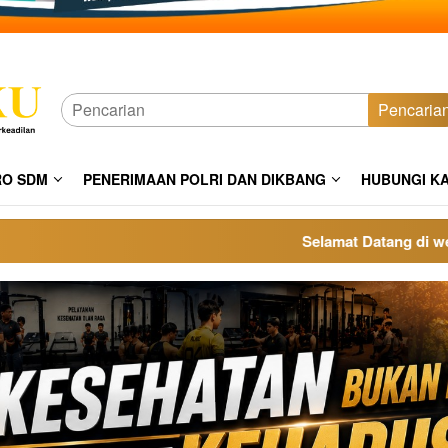
Pencaria
RO SDM
PENERIMAAN POLRI DAN DIKBANG
HUBUNGI K
Selamat Datang di website 