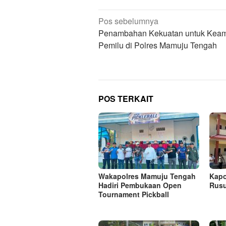
Navigasi
Pos sebelumnya
pos
Penambahan Kekuatan untuk Kea
Pemilu di Polres Mamuju Tengah
POS TERKAIT
Wakapolres Mamuju Tengah
Kapo
Hadiri Pembukaan Open
Rusu
Tournament Pickball