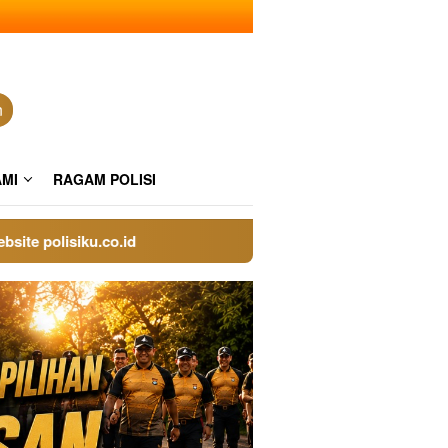
n
AMI
RAGAM POLISI
polisiku.co.id