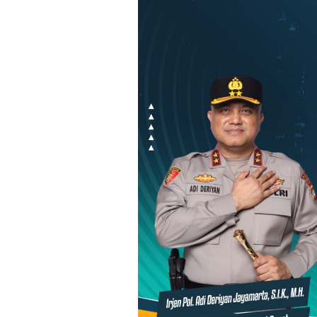
Loncat
ke
konten