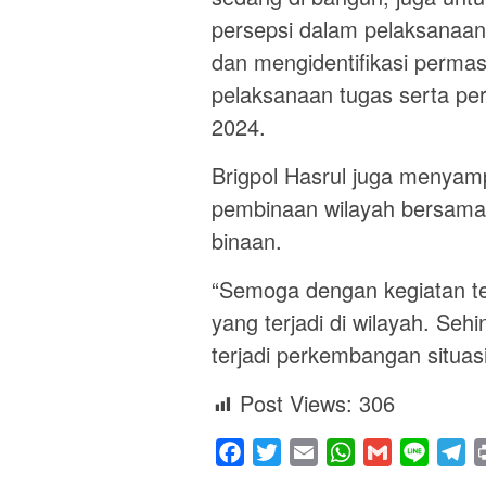
persepsi dalam pelaksanaan
dan mengidentifikasi perma
pelaksanaan tugas serta pe
2024.
Brigpol Hasrul juga menyamp
pembinaan wilayah bersama 
binaan.
“Semoga dengan kegiatan te
yang terjadi di wilayah. Seh
terjadi perkembangan situasi
Post Views:
306
Facebook
Twitter
Email
WhatsApp
Gmail
Line
Te