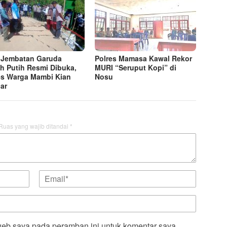
 Jembatan Garuda
Polres Mamasa Kawal Rekor
h Putih Resmi Dibuka,
MURI “Seruput Kopi” di
s Warga Mambi Kian
Nosu
ar
Ruas yang wajib ditandai
*
web saya pada peramban ini untuk komentar saya