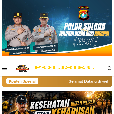
Loncat
ke
konten
Menu
Mobile
Konten Spesial
Selamat Datang di website 