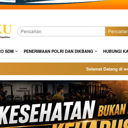
Pencaria
RO SDM
PENERIMAAN POLRI DAN DIKBANG
HUBUNGI K
Selamat Datang di website p