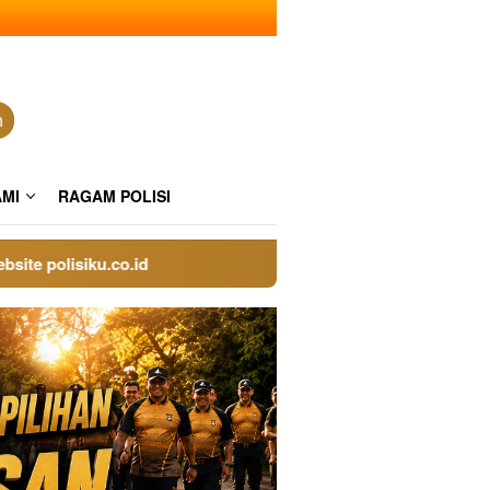
n
AMI
RAGAM POLISI
olisiku.co.id