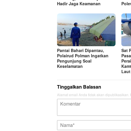
Hadir Jaga Keamanan
Pole
Pantai Bahari Dipantau,
Sat 
Polairud Polman Ingatkan
Pasa
Pengunjung Soal
Pera
Keselamatan
Kamt
Laut
Tinggalkan Balasan
Alamat email Anda tidak akan dipublikasikan.