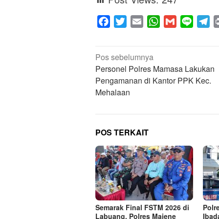
Facebook
Twitter
Email
WhatsApp
Gmail
Line
Te
Navigasi
Pos sebelumnya
pos
Personel Polres Mamasa Lakukan
Pengamanan di Kantor PPK Kec.
Mehalaan
POS TERKAIT
Semarak Final FSTM 2026 di
Polr
Labuang, Polres Majene
Ibad