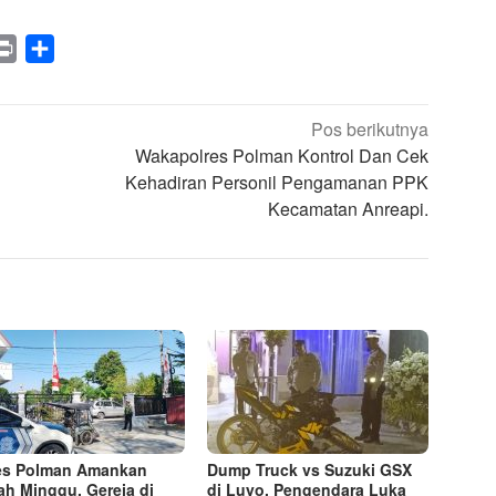
legram
Print
Share
Pos berikutnya
Wakapolres Polman Kontrol Dan Cek
Kehadiran Personil Pengamanan PPK
Kecamatan Anreapi.
es Polman Amankan
Dump Truck vs Suzuki GSX
ah Minggu, Gereja di
di Luyo, Pengendara Luka