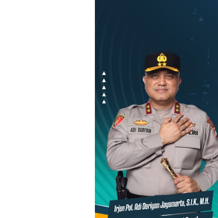
Loncat
ke
konten