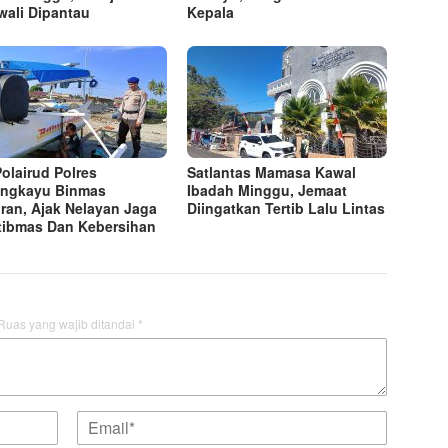
wali Dipantau
Kepala
Polairud Polres
Satlantas Mamasa Kawal
ngkayu Binmas
Ibadah Minggu, Jemaat
iran, Ajak Nelayan Jaga
Diingatkan Tertib Lalu Lintas
ibmas Dan Kebersihan
Ruas yang wajib ditandai
*