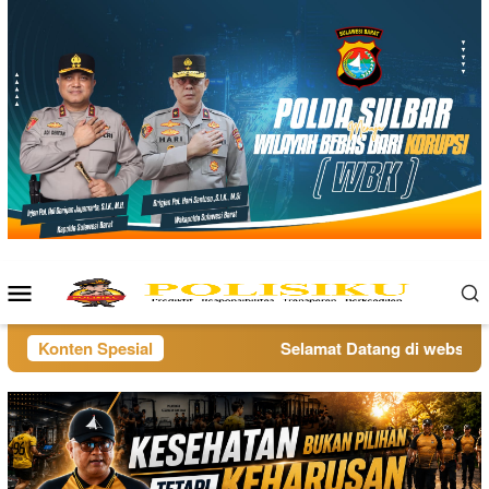
Loncat
ke
konten
Menu
Mobile
Konten Spesial
Selamat Datang di website po