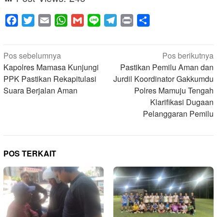
Facebook
Twitter
Email
WhatsApp
Gmail
Line
Telegram
Print
Share
Navigasi
Pos sebelumnya
Pos berikutnya
pos
Kapolres Mamasa Kunjungi
Pastikan Pemilu Aman dan
PPK Pastikan Rekapitulasi
Jurdil Koordinator Gakkumdu
Suara Berjalan Aman
Polres Mamuju Tengah
Klarifikasi Dugaan
Pelanggaran Pemilu
POS TERKAIT