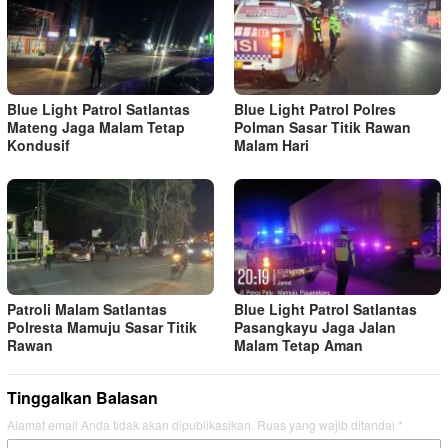
Blue Light Patrol Satlantas
Blue Light Patrol Polres
Mateng Jaga Malam Tetap
Polman Sasar Titik Rawan
Kondusif
Malam Hari
Patroli Malam Satlantas
Blue Light Patrol Satlantas
Polresta Mamuju Sasar Titik
Pasangkayu Jaga Jalan
Rawan
Malam Tetap Aman
Tinggalkan Balasan
Alamat email Anda tidak akan dipublikasikan.
Ruas yang wajib ditandai
*