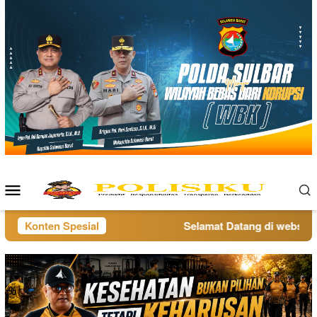
Loncat
ke
konten
Menu
Mobile
Konten Spesial
Selamat Datang di website p