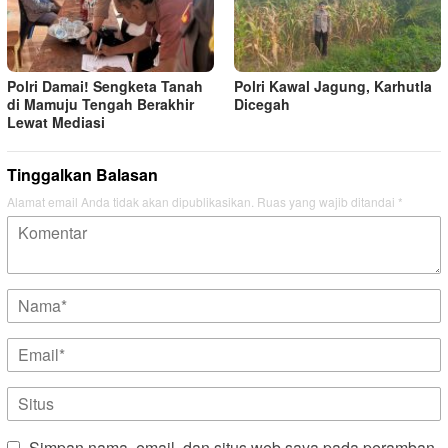
Polri Damai! Sengketa Tanah
Polri Kawal Jagung, Karhutla
di Mamuju Tengah Berakhir
Dicegah
Lewat Mediasi
Tinggalkan Balasan
Alamat email Anda tidak akan dipublikasikan.
Ruas yang wajib ditandai
*
Simpan nama, email, dan situs web saya pada peramban