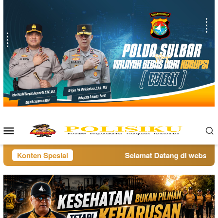
Loncat
ke
konten
Menu
Mobile
Konten Spesial
Selamat Datang di website po