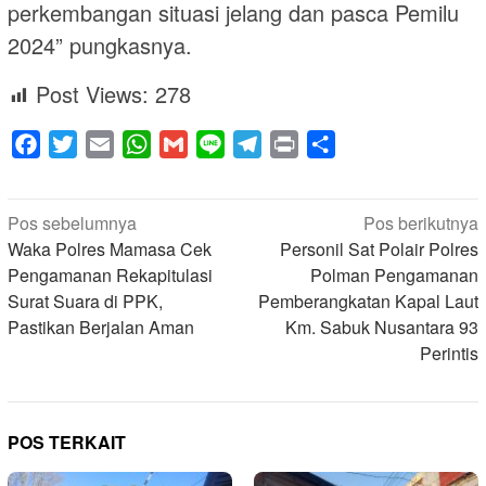
perkembangan situasi jelang dan pasca Pemilu
2024” pungkasnya.
Post Views:
278
Facebook
Twitter
Email
WhatsApp
Gmail
Line
Telegram
Print
Share
Navigasi
Pos sebelumnya
Pos berikutnya
pos
Waka Polres Mamasa Cek
Personil Sat Polair Polres
Pengamanan Rekapitulasi
Polman Pengamanan
Surat Suara di PPK,
Pemberangkatan Kapal Laut
Pastikan Berjalan Aman
Km. Sabuk Nusantara 93
Perintis
POS TERKAIT