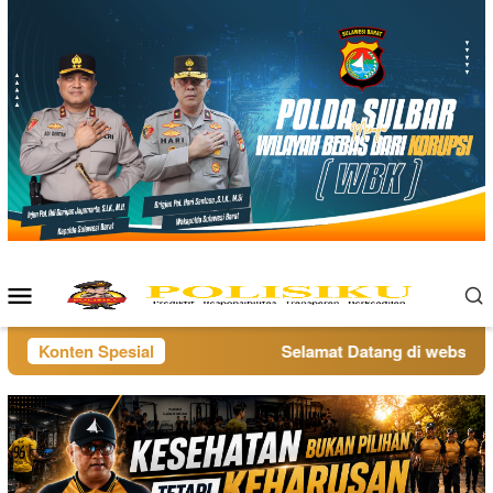
Loncat
ke
konten
Menu
Mobile
Konten Spesial
Selamat Datang di website po