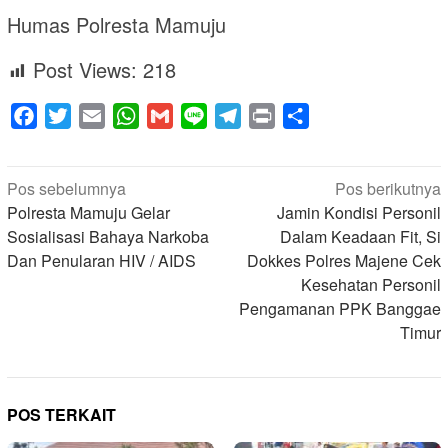
Humas Polresta Mamuju
Post Views:
218
Facebook
Twitter
Email
WhatsApp
Gmail
Line
Telegram
Print
Share
Navigasi
Pos sebelumnya
Pos berikutnya
pos
Polresta Mamuju Gelar
Jamin Kondisi Personil
Sosialisasi Bahaya Narkoba
Dalam Keadaan Fit, Si
Dan Penularan HIV / AIDS
Dokkes Polres Majene Cek
Kesehatan Personil
Pengamanan PPK Banggae
Timur
POS TERKAIT