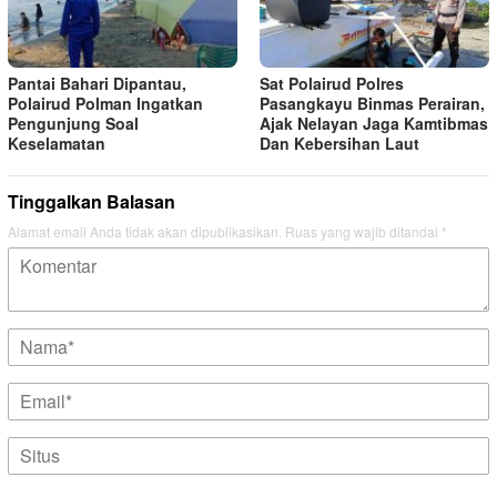
Pantai Bahari Dipantau,
Sat Polairud Polres
Polairud Polman Ingatkan
Pasangkayu Binmas Perairan,
Pengunjung Soal
Ajak Nelayan Jaga Kamtibmas
Keselamatan
Dan Kebersihan Laut
Tinggalkan Balasan
Alamat email Anda tidak akan dipublikasikan.
Ruas yang wajib ditandai
*