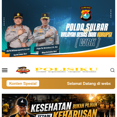
Loncat
ke
konten
Menu
Mobile
Konten Spesial
Selamat Datang di website po