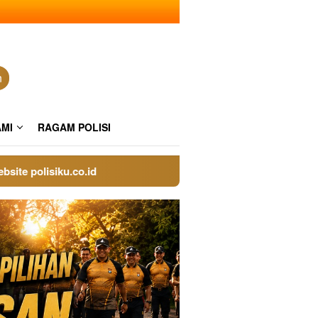
n
AMI
RAGAM POLISI
polisiku.co.id