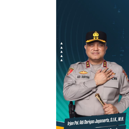
Loncat
ke
konten