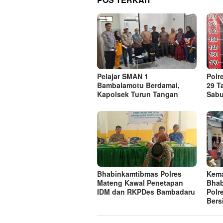
Pelajar SMAN 1
Polr
Bambalamotu Berdamai,
29 T
Kapolsek Turun Tangan
Sabu
Bhabinkamtibmas Polres
Kema
Mateng Kawal Penetapan
Bhab
IDM dan RKPDes Bambadaru
Polr
Bers