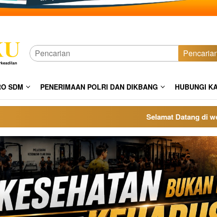
Pencaria
RO SDM
PENERIMAAN POLRI DAN DIKBANG
HUBUNGI K
Selamat Datang di website 