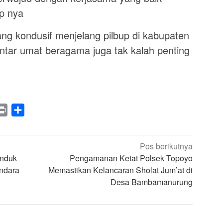
ap nya
ng kondusif menjelang pilbup di kabupaten
 antar umat beragama juga tak kalah penting
legram
Print
Share
Pos berikutnya
anduk
Pengamanan Ketat Polsek Topoyo
ndara
Memastikan Kelancaran Sholat Jum’at di
Desa Bambamanurung