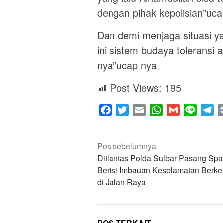
dengan pihak kepolisian”uc
Dan demi menjaga situasi ya
ini sistem budaya toleransi
nya”ucap nya
Post Views:
195
Facebook
Twitter
Email
WhatsApp
Gmail
Line
Te
Navigasi
Pos sebelumnya
pos
Ditlantas Polda Sulbar Pasang Sp
Berisi Imbauan Keselamatan Berke
di Jalan Raya
POS TERKAIT