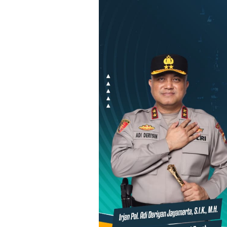
Loncat
ke
konten