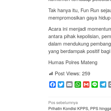
Tak hanya itu, Fun Run seja
mempromosikan gaya hidup s
Acara ini menjadi momentu
antara pihak kepolisian, pe
dalam mendukung pembanguna
yang berdampak positif bag
Humas Polres Mateng
Post Views:
259
Facebook
Twitter
Email
WhatsApp
Gmail
Line
Te
Navigasi
Pos sebelumnya
pos
Prihatin Kondisi KPPS, PPS hingg