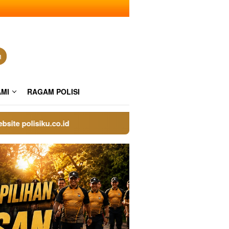
n
AMI
RAGAM POLISI
olisiku.co.id