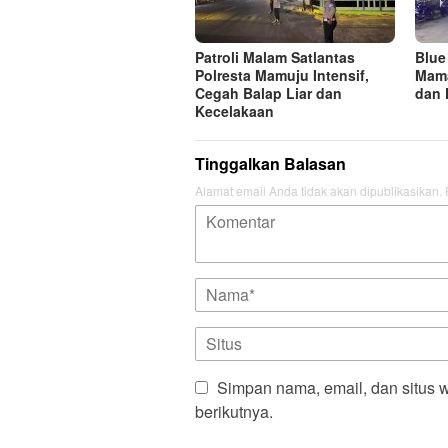
Patroli Malam Satlantas
Blue
Polresta Mamuju Intensif,
Mama
Cegah Balap Liar dan
dan 
Kecelakaan
Tinggalkan Balasan
Alamat email Anda tidak akan dipublikasikan.
Simpan nama, email, dan situs 
berikutnya.