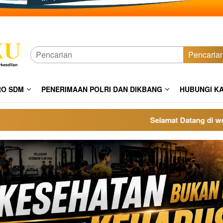
Pencaria
RO SDM
PENERIMAAN POLRI DAN DIKBANG
HUBUNGI K
Selamat Datang di website p