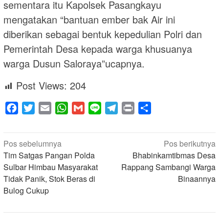
sementara itu Kapolsek Pasangkayu
mengatakan “bantuan ember bak Air ini
diberikan sebagai bentuk kepedulian Polri dan
Pemerintah Desa kepada warga khusuanya
warga Dusun Saloraya”ucapnya.
Post Views:
204
Facebook
Twitter
Email
WhatsApp
Gmail
Line
Telegram
Print
Share
Navigasi
Pos sebelumnya
Pos berikutnya
pos
Tim Satgas Pangan Polda
Bhabinkamtibmas Desa
Sulbar Himbau Masyarakat
Rappang Sambangi Warga
Tidak Panik, Stok Beras di
Binaannya
Bulog Cukup