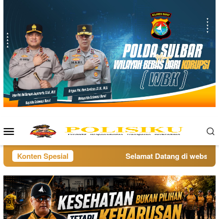
Loncat
ke
konten
Menu
Mobile
Konten Spesial
Selamat Datang di website po