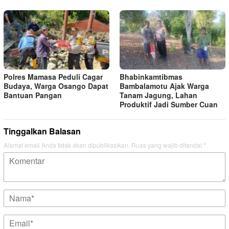
Polres Mamasa Peduli Cagar
Bhabinkamtibmas
Budaya, Warga Osango Dapat
Bambalamotu Ajak Warga
Bantuan Pangan
Tanam Jagung, Lahan
Produktif Jadi Sumber Cuan
Tinggalkan Balasan
Alamat email Anda tidak akan dipublikasikan.
Ruas yang wajib ditandai
*