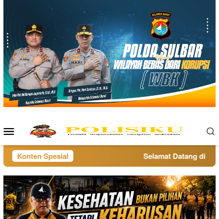
Loncat
ke
konten
Menu
Mobile
Konten Spesial
Selamat Datang di websi