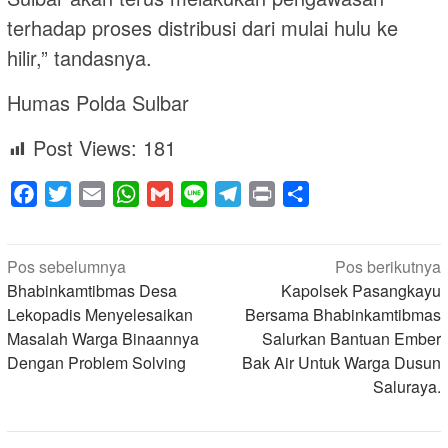
terhadap proses distribusi dari mulai hulu ke
hilir,” tandasnya.
Humas Polda Sulbar
Post Views:
181
Facebook
Twitter
Email
WhatsApp
Gmail
Line
Telegram
Print
Share
Navigasi
Pos sebelumnya
Pos berikutnya
pos
Bhabinkamtibmas Desa
Kapolsek Pasangkayu
Lekopadis Menyelesaikan
Bersama Bhabinkamtibmas
Masalah Warga Binaannya
Salurkan Bantuan Ember
Dengan Problem Solving
Bak Air Untuk Warga Dusun
Saluraya.