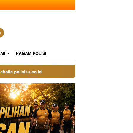
n
AMI
RAGAM POLISI
polisiku.co.id