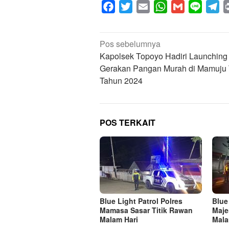
Facebook
Twitter
Email
WhatsApp
Gmail
Line
Te
Navigasi
Pos sebelumnya
pos
Kapolsek Topoyo Hadiri Launching
Gerakan Pangan Murah di Mamuju
Tahun 2024
POS TERKAIT
Blue Light Patrol Polres
Blue
Mamasa Sasar Titik Rawan
Maje
Malam Hari
Mala