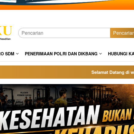
Pencaria
RO SDM
PENERIMAAN POLRI DAN DIKBANG
HUBUNGI K
Selamat Datang di website 