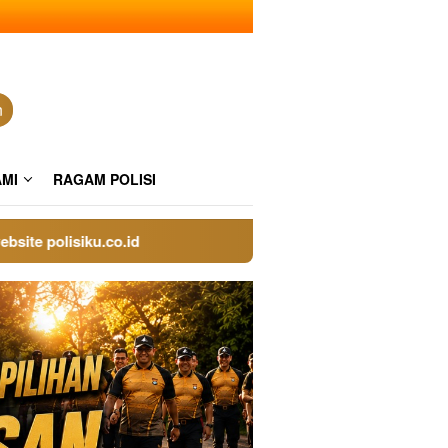
n
AMI
RAGAM POLISI
polisiku.co.id