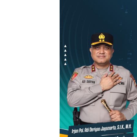
Loncat
ke
konten