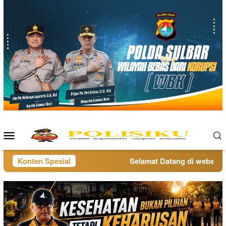
Loncat
ke
konten
Menu
Mobile
Konten Spesial
Selamat Datang di website po