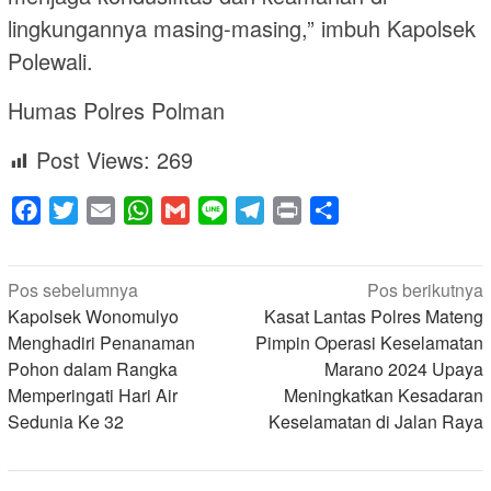
lingkungannya masing-masing,” imbuh Kapolsek
Polewali.
Humas Polres Polman
Post Views:
269
Facebook
Twitter
Email
WhatsApp
Gmail
Line
Telegram
Print
Share
Navigasi
Pos sebelumnya
Pos berikutnya
pos
Kapolsek Wonomulyo
Kasat Lantas Polres Mateng
Menghadiri Penanaman
Pimpin Operasi Keselamatan
Pohon dalam Rangka
Marano 2024 Upaya
Memperingati Hari Air
Meningkatkan Kesadaran
Sedunia Ke 32
Keselamatan di Jalan Raya