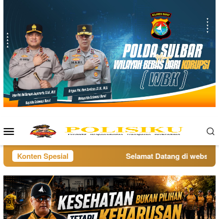
Loncat
ke
konten
Menu
Mobile
Konten Spesial
Selamat Datang di website po