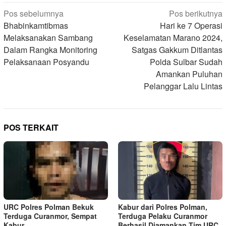
Navigasi
Pos sebelumnya
Pos berikutnya
pos
Bhabinkamtibmas
Hari ke 7 Operasi
Melaksanakan Sambang
Keselamatan Marano 2024,
Dalam Rangka Monitoring
Satgas Gakkum Ditlantas
Pelaksanaan Posyandu
Polda Sulbar Sudah
Amankan Puluhan
Pelanggar Lalu Lintas
POS TERKAIT
URC Polres Polman Bekuk
Kabur dari Polres Polman,
Terduga Curanmor, Sempat
Terduga Pelaku Curanmor
Kabur
Berhasil Diamankan Tim URC