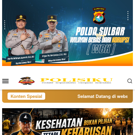
Loncat
ke
konten
Menu
Mobile
Konten Spesial
Selamat Datang di website po