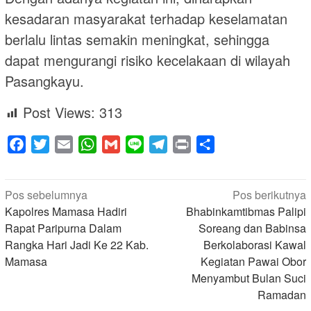
kesadaran masyarakat terhadap keselamatan
berlalu lintas semakin meningkat, sehingga
dapat mengurangi risiko kecelakaan di wilayah
Pasangkayu.
Post Views:
313
Facebook
Twitter
Email
WhatsApp
Gmail
Line
Telegram
Print
Share
Navigasi
Pos sebelumnya
Pos berikutnya
pos
Kapolres Mamasa Hadiri
Bhabinkamtibmas Palipi
Rapat Paripurna Dalam
Soreang dan Babinsa
Rangka Hari Jadi Ke 22 Kab.
Berkolaborasi Kawal
Mamasa
Kegiatan Pawai Obor
Menyambut Bulan Suci
Ramadan