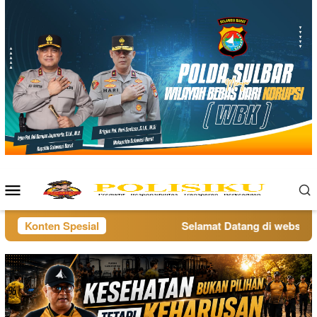
Loncat
ke
konten
Menu
Mobile
Konten Spesial
Selamat Datang di website po