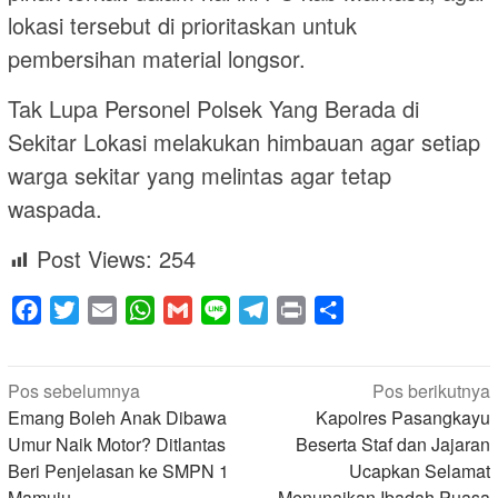
lokasi tersebut di prioritaskan untuk
pembersihan material longsor.
Tak Lupa Personel Polsek Yang Berada di
Sekitar Lokasi melakukan himbauan agar setiap
warga sekitar yang melintas agar tetap
waspada.
Post Views:
254
Facebook
Twitter
Email
WhatsApp
Gmail
Line
Telegram
Print
Share
Navigasi
Pos sebelumnya
Pos berikutnya
pos
Emang Boleh Anak Dibawa
Kapolres Pasangkayu
Umur Naik Motor? Ditlantas
Beserta Staf dan Jajaran
Beri Penjelasan ke SMPN 1
Ucapkan Selamat
Mamuju
Menunaikan Ibadah Puasa