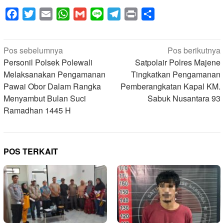
Facebook
Twitter
Email
WhatsApp
Gmail
Line
Telegram
Print
Share
Navigasi
Pos sebelumnya
Pos berikutnya
pos
Personil Polsek Polewali
Satpolair Polres Majene
Melaksanakan Pengamanan
Tingkatkan Pengamanan
Pawai Obor Dalam Rangka
Pemberangkatan Kapal KM.
Menyambut Bulan Suci
Sabuk Nusantara 93
Ramadhan 1445 H
POS TERKAIT