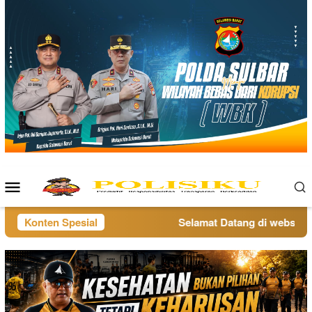
Loncat
ke
konten
Menu
Mobile
Konten Spesial
Selamat Datang di website po