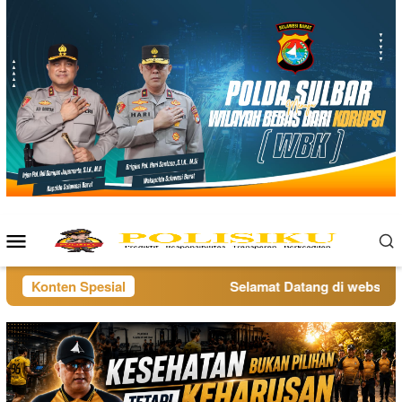
Loncat
ke
konten
Menu
Mobile
Konten Spesial
Selamat Datang di website po