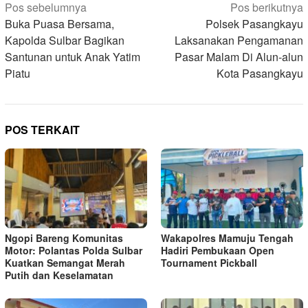
Navigasi
Pos sebelumnya
Pos berikutnya
pos
Buka Puasa Bersama,
Polsek Pasangkayu
Kapolda Sulbar Bagikan
Laksanakan Pengamanan
Santunan untuk Anak Yatim
Pasar Malam Di Alun-alun
Piatu
Kota Pasangkayu
POS TERKAIT
Ngopi Bareng Komunitas
Wakapolres Mamuju Tengah
Motor: Polantas Polda Sulbar
Hadiri Pembukaan Open
Kuatkan Semangat Merah
Tournament Pickball
Putih dan Keselamatan