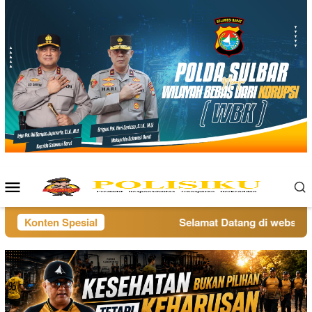
Loncat
ke
konten
Menu
Mobile
Konten Spesial
Selamat Datang di website po