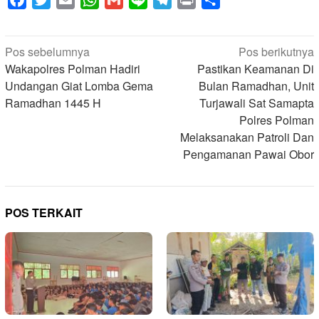
Navigasi
Pos sebelumnya
Pos berikutnya
pos
Wakapolres Polman Hadiri
Pastikan Keamanan Di
Undangan Giat Lomba Gema
Bulan Ramadhan, Unit
Ramadhan 1445 H
Turjawali Sat Samapta
Polres Polman
Melaksanakan Patroli Dan
Pengamanan Pawai Obor
POS TERKAIT