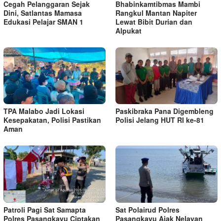
Cegah Pelanggaran Sejak
Bhabinkamtibmas Mambi
Dini, Satlantas Mamasa
Rangkul Mantan Napiter
Edukasi Pelajar SMAN 1
Lewat Bibit Durian dan
Alpukat
TPA Malabo Jadi Lokasi
Paskibraka Pana Digembleng
Kesepakatan, Polisi Pastikan
Polisi Jelang HUT RI ke-81
Aman
Patroli Pagi Sat Samapta
Sat Polairud Polres
Polres Pasangkayu Ciptakan
Pasangkayu Ajak Nelayan