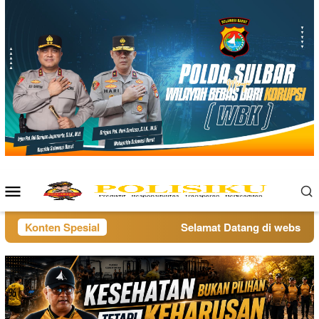
Loncat
ke
konten
Menu
Mobile
Konten Spesial
Selamat Datang di website po