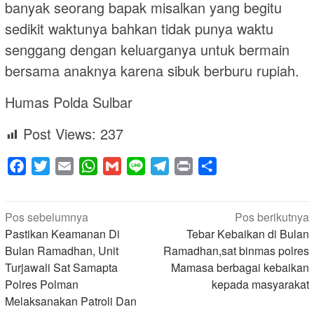
banyak seorang bapak misalkan yang begitu
sedikit waktunya bahkan tidak punya waktu
senggang dengan keluarganya untuk bermain
bersama anaknya karena sibuk berburu rupiah.
Humas Polda Sulbar
Post Views:
237
Facebook
Twitter
Email
WhatsApp
Gmail
Line
Telegram
Print
Share
Navigasi
Pos sebelumnya
Pos berikutnya
pos
Pastikan Keamanan Di
Tebar Kebaikan di Bulan
Bulan Ramadhan, Unit
Ramadhan,sat binmas polres
Turjawali Sat Samapta
Mamasa berbagai kebaikan
Polres Polman
kepada masyarakat
Melaksanakan Patroli Dan