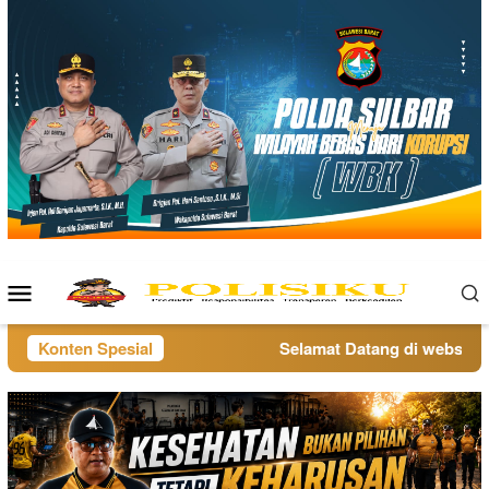
Loncat
ke
konten
Menu
Mobile
Konten Spesial
Selamat Datang di website po