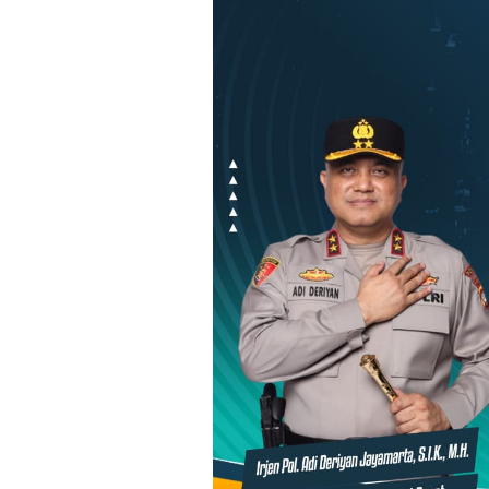
Loncat
ke
konten