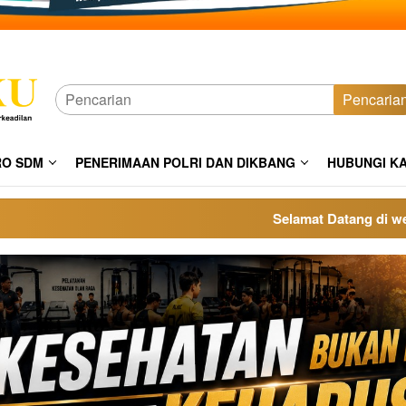
Pencaria
RO SDM
PENERIMAAN POLRI DAN DIKBANG
HUBUNGI K
Selamat Datang di website p