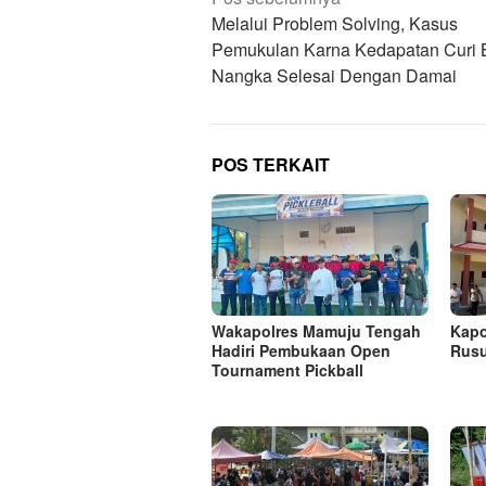
pos
Melalui Problem Solving, Kasus
Pemukulan Karna Kedapatan Curi
Nangka Selesai Dengan Damai
POS TERKAIT
Wakapolres Mamuju Tengah
Kapo
Hadiri Pembukaan Open
Rusu
Tournament Pickball