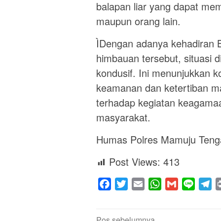
balapan liar yang dapat mem
maupun orang lain.
ÌDengan adanya kehadiran 
himbauan tersebut, situasi d
kondusif. Ini menunjukkan
keamanan dan ketertiban m
terhadap kegiatan keagamaa
masyarakat.
Humas Polres Mamuju Teng
Post Views:
413
Facebook
Twitter
Email
WhatsApp
Gmail
Line
Te
Navigasi
Pos sebelumnya