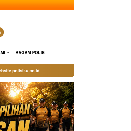
n
AMI
RAGAM POLISI
olisiku.co.id