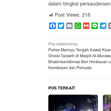
dalam bingkai persaudaraa
Post Views:
218
Facebook
Twitter
Email
WhatsApp
Gmail
Line
Te
Navigasi
Pos sebelumnya
pos
Polres Mamuju Tengah Kawal Kea
Sholat Tarawih di Masjid Al-Munaw
Bhabinkamtibmas Beri Himbauan u
Kendaraan dan Pemuda
POS TERKAIT