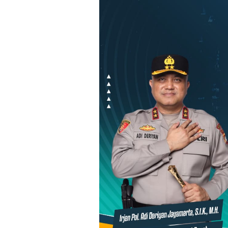
Loncat
ke
konten