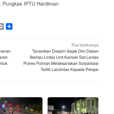
n. Pungkas IPTU Hardiman
legram
Print
Share
Pos berikutnya
manan
Tanamkan Disiplin Sejak Dini Dalam
arah:
Berlalu Lintas Unit Kamsel Sat Lantas
ntuk
Polres Polman Melaksanakan Sosialisasi
Tertib Lalulintas Kepada Pelajar