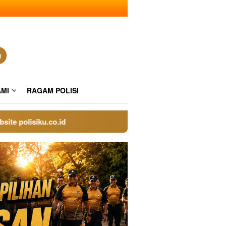
n
AMI
RAGAM POLISI
olisiku.co.id