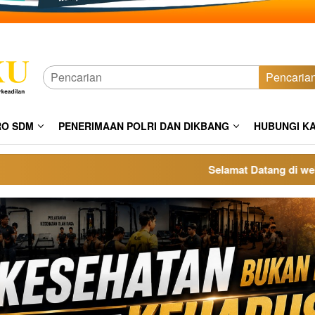
Pencaria
RO SDM
PENERIMAAN POLRI DAN DIKBANG
HUBUNGI K
Selamat Datang di website p