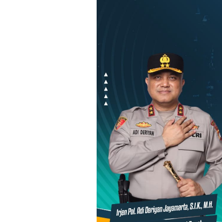
Loncat
ke
konten