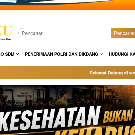
Pencaria
RO SDM
PENERIMAAN POLRI DAN DIKBANG
HUBUNGI K
Selamat Datang di website p