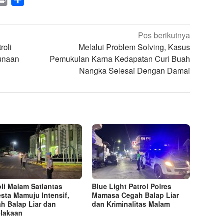
Pos berikutnya
roli
Melalui Problem Solving, Kasus
gunaan
Pemukulan Karna Kedapatan Curi Buah
Nangka Selesai Dengan Damai
oli Malam Satlantas
Blue Light Patrol Polres
esta Mamuju Intensif,
Mamasa Cegah Balap Liar
h Balap Liar dan
dan Kriminalitas Malam
lakaan