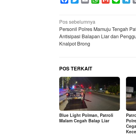
Navigasi
Pos sebelumnya
pos
Personil Polres Mamuju Tengah Pat
Antisipasi Balapan Liar dan Peng
Knalpot Brong
POS TERKAIT
Blue Light Polman, Patroli
Patr
Malam Cegah Balap Liar
Polr
Cega
Kece