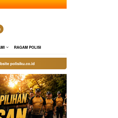
n
AMI
RAGAM POLISI
olisiku.co.id