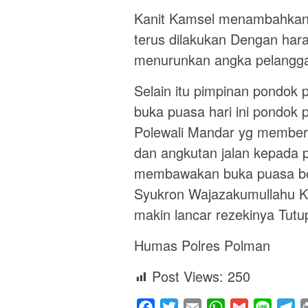
Kanit Kamsel menambahkan keg
terus dilakukan Dengan har
menurunkan angka pelanggar
Selain itu pimpinan pondok 
buka puasa hari ini pondok 
Polewali Mandar yg memberik
dan angkutan jalan kepada p
membawakan buka puasa be
Syukron Wajazakumullahu K
makin lancar rezekinya Tutu
Humas Polres Polman
Post Views:
250
Facebook
Twitter
Email
WhatsApp
Gmail
Line
Te