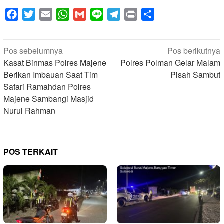
Facebook
Twitter
Email
WhatsApp
Gmail
Line
Telegram
Print
Share
Navigasi
Pos sebelumnya
Pos berikutnya
pos
Kasat Binmas Polres Majene
Polres Polman Gelar Malam
Berikan Imbauan Saat Tim
Pisah Sambut
Safari Ramahdan Polres
Majene Sambangi Masjid
Nurul Rahman
POS TERKAIT