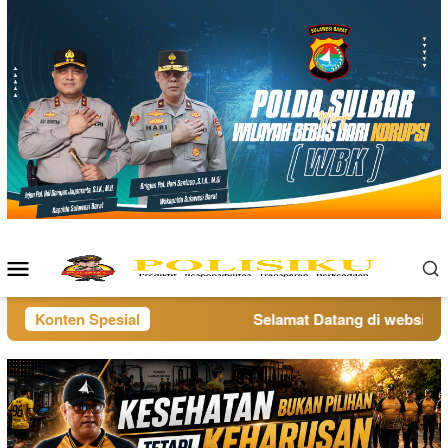
Loncat
ke
konten
Menu
Mobile
Konten Spesial
Selamat Datang di website pol