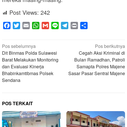
Post Views:
242
Facebook
Twitter
Email
WhatsApp
Gmail
Line
Telegram
Print
Share
Navigasi
Pos sebelumnya
Pos berikutnya
pos
Dit Binmas Polda Sulawesi
Cegah Aksi Kriminal di
Barat Melakukan Monitoring
Bulan Ramadhan, Patroli
dan Evaluasi Kinerja
Samapta Polres Majene
Bhabinkamtibmas Polsek
Sasar Pasar Sentral Majene
Sendana
POS TERKAIT