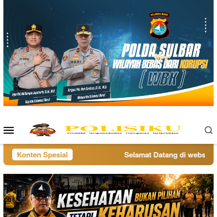
Loncat
ke
konten
Menu
Mobile
Konten Spesial
Selamat Datang di website po