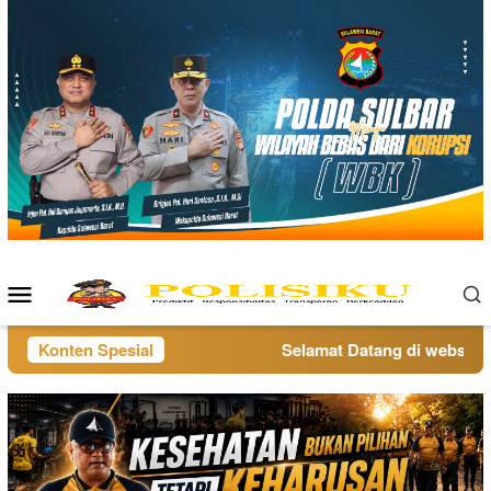
Loncat
ke
konten
Menu
Mobile
Konten Spesial
Selamat Datang di website po