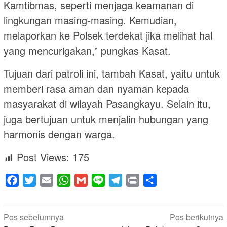
Kamtibmas, seperti menjaga keamanan di
lingkungan masing-masing. Kemudian,
melaporkan ke Polsek terdekat jika melihat hal
yang mencurigakan,” pungkas Kasat.
Tujuan dari patroli ini, tambah Kasat, yaitu untuk
memberi rasa aman dan nyaman kepada
masyarakat di wilayah Pasangkayu. Selain itu,
juga bertujuan untuk menjalin hubungan yang
harmonis dengan warga.
Post Views:
175
Facebook
Twitter
Email
WhatsApp
Gmail
Line
Telegram
Print
Share
Navigasi
Pos sebelumnya
Pos berikutnya