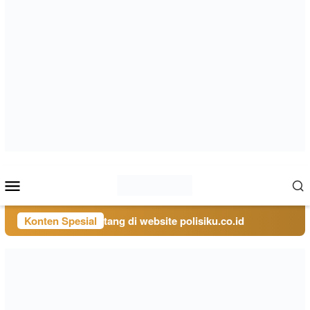
Loncat
ke
konten
Menu
Mobile
Konten Spesial
Selamat Datang di website polisiku.co.id