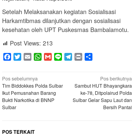
Setelah Melaksanakan kegiatan Sosialisasi
Harkamtibmas dilanjutkan dengan sosialisasi
kesehatan oleh UPT Puskesmas Bambalamotu.
Post Views:
213
Facebook
Twitter
Email
WhatsApp
Gmail
Line
Telegram
Print
Share
Navigasi
Pos sebelumnya
Pos berikutnya
pos
Tim Biddokkes Polda Sulbar
Sambut HUT Bhayangkara
Ikut Pemusnahan Barang
ke-78, Ditpolairud Polda
Bukti Narkotika di BNNP
Sulbar Gelar Sapu Laut dan
Sulbar
Bersih Pantai
POS TERKAIT