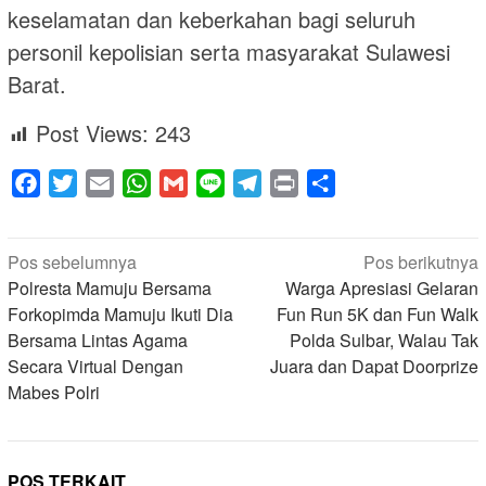
keselamatan dan keberkahan bagi seluruh
personil kepolisian serta masyarakat Sulawesi
Barat.
Post Views:
243
Facebook
Twitter
Email
WhatsApp
Gmail
Line
Telegram
Print
Share
Navigasi
Pos sebelumnya
Pos berikutnya
pos
Polresta Mamuju Bersama
Warga Apresiasi Gelaran
Forkopimda Mamuju Ikuti Dia
Fun Run 5K dan Fun Walk
Bersama Lintas Agama
Polda Sulbar, Walau Tak
Secara Virtual Dengan
Juara dan Dapat Doorprize
Mabes Polri
POS TERKAIT