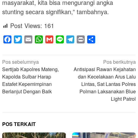
masyarakat, kita bisa mengurangi angka
stunting secara signifikan,” tambahnya.
Post Views:
161
Facebook
Twitter
Email
WhatsApp
Gmail
Line
Telegram
Print
Share
Navigasi
Pos sebelumnya
Pos berikutnya
pos
Sertijab Kapolres Mateng,
Antisipasi Rawan Kejahatan
Kapolda Sulbar Harap
dan Kecelakaan Arus Lalu
Estafet Kepemimpinan
Lintas, Sat Lantas Polres
Berlanjut Dengan Baik
Polman Laksanakan Blue
Light Patrol
POS TERKAIT