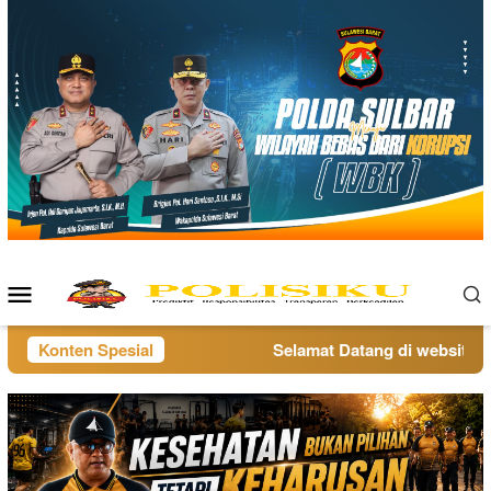
Loncat
ke
konten
Menu
Mobile
Konten Spesial
Selamat Datang di website pol