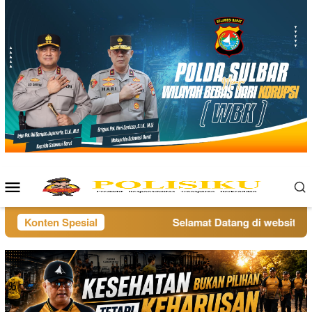
Loncat
ke
konten
Menu
Mobile
Konten Spesial
Selamat Datang di website pol