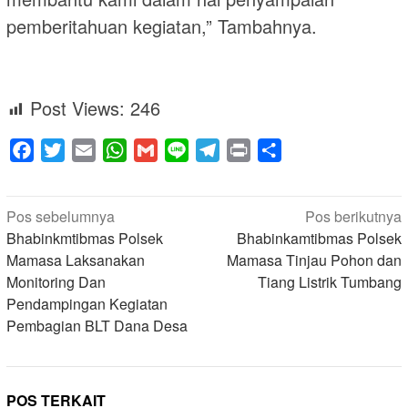
pemberitahuan kegiatan,” Tambahnya.
Post Views:
246
Facebook
Twitter
Email
WhatsApp
Gmail
Line
Telegram
Print
Share
Navigasi
Pos sebelumnya
Pos berikutnya
pos
Bhabinkmtibmas Polsek
Bhabinkamtibmas Polsek
Mamasa Laksanakan
Mamasa Tinjau Pohon dan
Monitoring Dan
Tiang Listrik Tumbang
Pendampingan Kegiatan
Pembagian BLT Dana Desa
POS TERKAIT