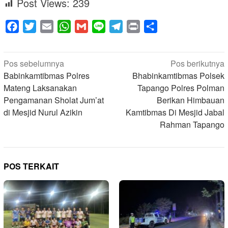
Post Views:
239
Facebook
Twitter
Email
WhatsApp
Gmail
Line
Telegram
Print
Share
Navigasi
Pos sebelumnya
Pos berikutnya
pos
Babinkamtibmas Polres
Bhabinkamtibmas Polsek
Mateng Laksanakan
Tapango Polres Polman
Pengamanan Sholat Jum’at
Berikan Himbauan
di Mesjid Nurul Azikin
Kamtibmas Di Mesjid Jabal
Rahman Tapango
POS TERKAIT