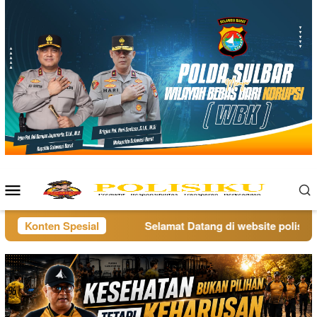
Loncat
ke
konten
Menu
Mobile
Konten Spesial
Selamat Datang di website polisiku.