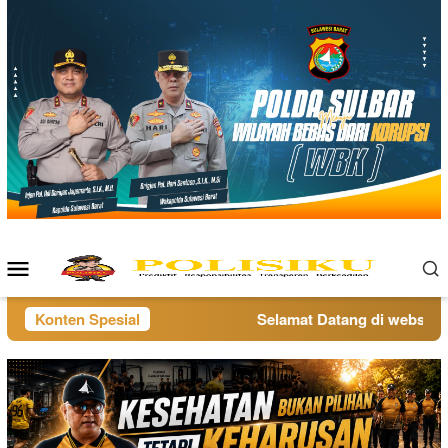
Loncat
ke
konten
Menu
Mobile
Konten Spesial
Selamat Datang di website po