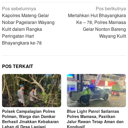
Navigasi
Pos sebelumnya
Pos berikutnya
pos
Kapolres Mateng Gelar
Meriahkan Hut Bhayangkara
Nobar Pagelaran Wayang
Ke – 78, Polres Mamasa
Kulit dalam Rangka
Gelar Nonton Bareng
Peringatan Hari
Wayang Kulit
Bhayangkara ke-78
POS TERKAIT
Polsek Campalagian Polres
Blue Light Patrol Satlantas
Polman, Warga dan Damkar
Polres Mamasa, Pastikan
Berhasil Jinakkan Kebakaran
Jalur Rawan Tetap Aman dan
Lahan di Desa Lagiagi
Kondusif