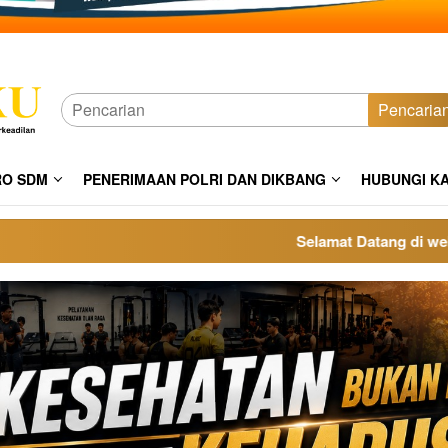
Pencaria
RO SDM
PENERIMAAN POLRI DAN DIKBANG
HUBUNGI K
Selamat Datang di website p