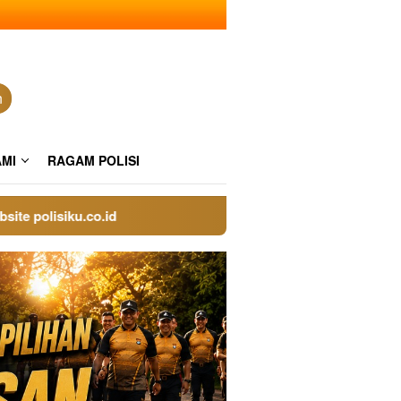
n
AMI
RAGAM POLISI
olisiku.co.id