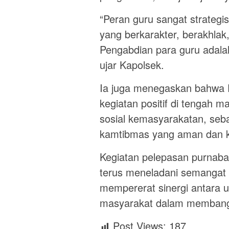
“Peran guru sangat strate
yang berkarakter, berakhla
Pengabdian para guru adala
ujar Kapolsek.
Ia juga menegaskan bahwa P
kegiatan positif di tengah 
sosial kemasyarakatan, seba
kamtibmas yang aman dan k
Kegiatan pelepasan purnaba
terus meneladani semangat 
mempererat sinergi antara u
masyarakat dalam membangu
Post Views:
187