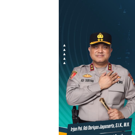
Loncat
ke
konten