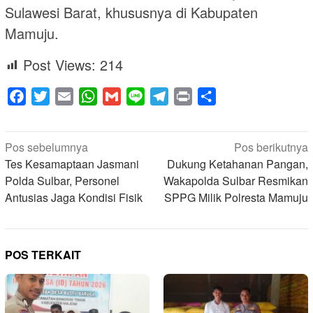
Sulawesi Barat, khususnya di Kabupaten
Mamuju.
Post Views:
214
Facebook
Twitter
Email
WhatsApp
Gmail
Line
Telegram
Print
Share
Navigasi
Pos sebelumnya
Pos berikutnya
pos
Tes Kesamaptaan Jasmani
Dukung Ketahanan Pangan,
Polda Sulbar, Personel
Wakapolda Sulbar Resmikan
Antusias Jaga Kondisi Fisik
SPPG Milik Polresta Mamuju
POS TERKAIT