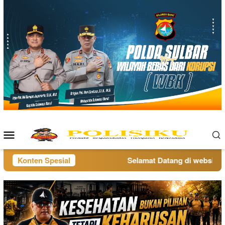
Loncat
ke
konten
Menu
Mobile
Konten Spesial
Selamat Datang di website pol