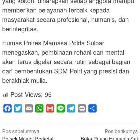
yang kokoh, diharapkan setiap anggota mampu
memberikan pelayanan terbaik kepada
masyarakat secara profesional, humanis, dan
berintegritas.
Humas Polres Mamasa Polda Sulbar
menegaskan, pembinaan rohani dan mental
akan terus digelar secara rutin sebagai bagian
dari pembentukan SDM Polri yang presisi dan
berakhlak mulia.
Post Views:
95
Facebook
Twitter
Email
WhatsApp
Gmail
Line
Telegram
Print
Share
Navigasi
Pos sebelumnya
Pos berikutnya
Polsek Mambi Perketat
Buka Puasa Humanis Sat