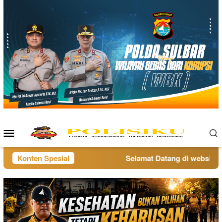
Loncat
ke
konten
Menu
Mobile
Konten Spesial
Selamat Datang di website po