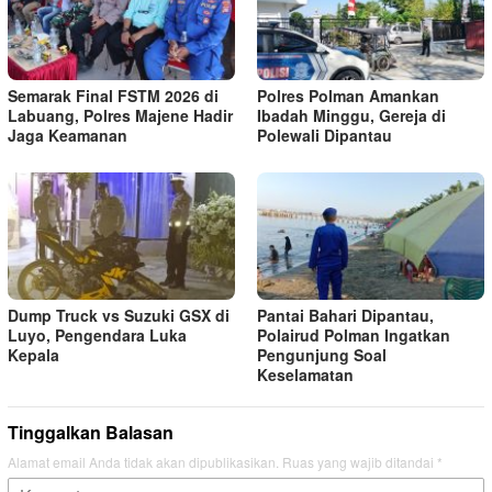
Semarak Final FSTM 2026 di
Polres Polman Amankan
Labuang, Polres Majene Hadir
Ibadah Minggu, Gereja di
Jaga Keamanan
Polewali Dipantau
Dump Truck vs Suzuki GSX di
Pantai Bahari Dipantau,
Luyo, Pengendara Luka
Polairud Polman Ingatkan
Kepala
Pengunjung Soal
Keselamatan
Tinggalkan Balasan
Alamat email Anda tidak akan dipublikasikan.
Ruas yang wajib ditandai
*