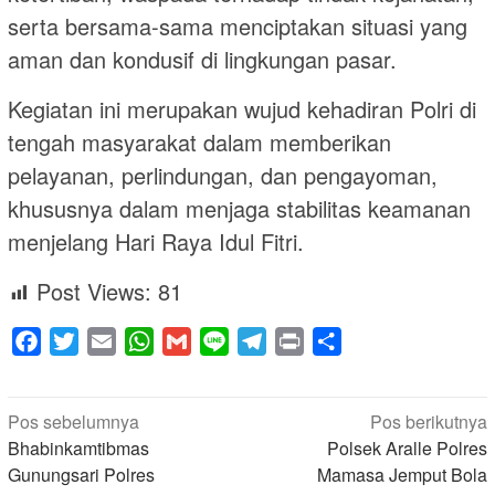
serta bersama-sama menciptakan situasi yang
aman dan kondusif di lingkungan pasar.
Kegiatan ini merupakan wujud kehadiran Polri di
tengah masyarakat dalam memberikan
pelayanan, perlindungan, dan pengayoman,
khususnya dalam menjaga stabilitas keamanan
menjelang Hari Raya Idul Fitri.
Post Views:
81
Facebook
Twitter
Email
WhatsApp
Gmail
Line
Telegram
Print
Share
Navigasi
Pos sebelumnya
Pos berikutnya
pos
Bhabinkamtibmas
Polsek Aralle Polres
Gunungsari Polres
Mamasa Jemput Bola