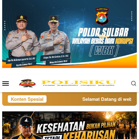
Loncat
ke
konten
Menu
Mobile
Konten Spesial
Selamat Datang di website p