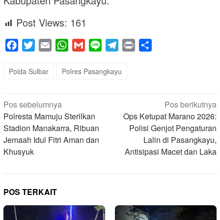
Kabupaten Pasangkayu.
Post Views:
161
Facebook
Twitter
Email
WhatsApp
Gmail
Line
Telegram
Print
Share
Polda Sulbar
Polres Pasangkayu
Navigasi
Pos sebelumnya
Pos berikutnya
pos
Polresta Mamuju Sterilkan
Ops Ketupat Marano 2026:
Stadion Manakarra, Ribuan
Polisi Genjot Pengaturan
Jemaah Idul Fitri Aman dan
Lalin di Pasangkayu,
Khusyuk
Antisipasi Macet dan Laka
POS TERKAIT