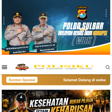
Loncat
ke
konten
Menu
Mobile
Konten Spesial
Selamat Datang di website pol