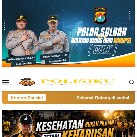
Loncat
ke
konten
Menu
Mobile
Konten Spesial
Selamat Datang di website pol