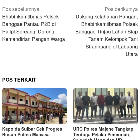
Navigasi
Pos sebelumnya
Pos berikutnya
pos
Bhabinkamtibmas Polsek
Dukung ketahanan Pangan,
Banggae Pantau P2B di
Bhabinkamtibmas Polsek
Palipi Soreang, Dorong
Banggae Tinjau Lahan Siap
Kemandirian Pangan Warga
Tanam Kelompok Tani
Sirannuang di Labuang
Utara
POS TERKAIT
Kapolda Sulbar Cek Progres
URC Polres Majene Tangkap
Rusun Polres Mamasa
Terduga Pelaku Pencurian,
Sejumlah Uang dan HP