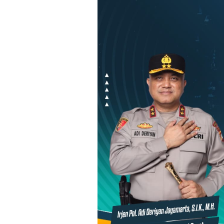
Loncat
ke
konten