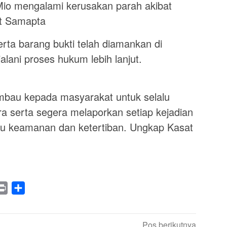
Mio mengalami kerusakan parah akibat
at Samapta
erta barang bukti telah diamankan di
lani proses hukum lebih lanjut.
imbau kepada masyarakat untuk selalu
ra serta segera melaporkan setiap kejadian
u keamanan dan ketertiban. Ungkap Kasat
legram
Print
Share
Pos berikutnya