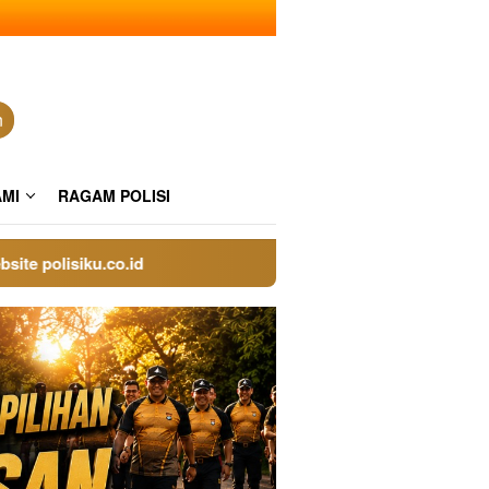
n
AMI
RAGAM POLISI
lisiku.co.id