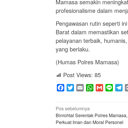
Mamasa semakin meningkatka
profesionalisme dalam menja
Pengawasan rutin seperti in
Barat dalam memastikan set
pelayanan terbaik, humanis,
yang berlaku.
(Humas Polres Mamasa)
Post Views:
85
Facebook
Twitter
Email
WhatsApp
Gmail
Line
Te
Navigasi
Pos sebelumnya
pos
Binrohtal Serentak Polres Mamasa,
Perkuat Iman dan Moral Personel