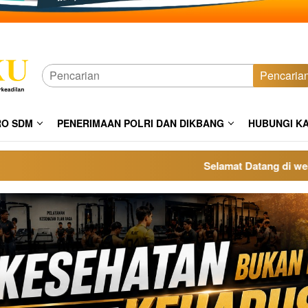
Pencaria
RO SDM
PENERIMAAN POLRI DAN DIKBANG
HUBUNGI K
Selamat Datang di website po