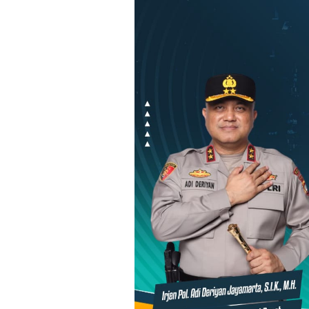
Loncat
ke
konten