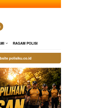
n
AMI
RAGAM POLISI
lisiku.co.id