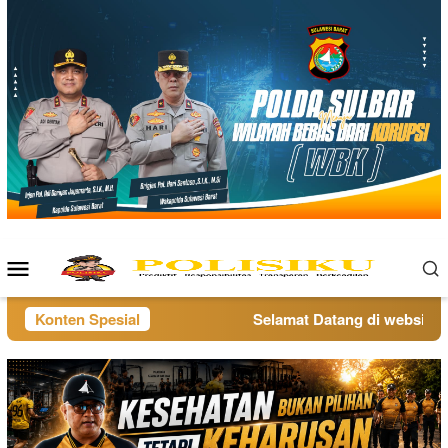
Loncat
ke
konten
Menu
Mobile
Konten Spesial
Selamat Datang di website pol