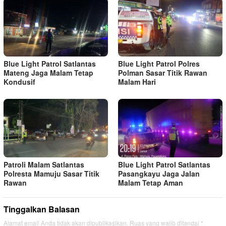
Blue Light Patrol Satlantas
Blue Light Patrol Polres
Mateng Jaga Malam Tetap
Polman Sasar Titik Rawan
Kondusif
Malam Hari
Patroli Malam Satlantas
Blue Light Patrol Satlantas
Polresta Mamuju Sasar Titik
Pasangkayu Jaga Jalan
Rawan
Malam Tetap Aman
Tinggalkan Balasan
Alamat email Anda tidak akan dipublikasikan.
Ruas yang wajib ditandai
*