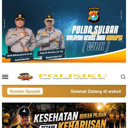
Loncat
ke
konten
Menu
Mobile
Konten Spesial
Selamat Datang di website pol