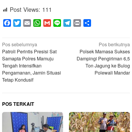
Post Views:
111
Facebook
Twitter
Email
WhatsApp
Gmail
Line
Telegram
Print
Share
Navigasi
Pos sebelumnya
Pos berikutnya
pos
Patroli Perintis Presisi Sat
Polsek Mamasa Sukses
Samapta Polres Mamuju
Dampingi Pengiriman 6,5
Tengah Intensifkan
Ton Jagung ke Bulog
Pengamanan, Jamin Situasi
Polewali Mandar
Tetap Kondusif
POS TERKAIT