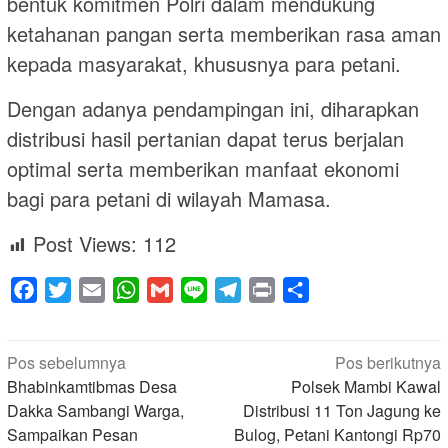
bentuk komitmen Polri dalam mendukung
ketahanan pangan serta memberikan rasa aman
kepada masyarakat, khususnya para petani.
Dengan adanya pendampingan ini, diharapkan
distribusi hasil pertanian dapat terus berjalan
optimal serta memberikan manfaat ekonomi
bagi para petani di wilayah Mamasa.
Post Views:
112
Facebook
Twitter
Email
WhatsApp
Gmail
Line
Telegram
Print
Share
Navigasi
Pos sebelumnya
Pos berikutnya
pos
Bhabinkamtibmas Desa
Polsek Mambi Kawal
Dakka Sambangi Warga,
Distribusi 11 Ton Jagung ke
Sampaikan Pesan
Bulog, Petani Kantongi Rp70