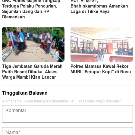
URC Polres Majene Tangkap
HUT RI ke-81,
Terduga Pelaku Pencurian,
Bhabinkamtibmas Amankan
Sejumlah Uang dan HP
Laga di Tikke Raya
Diamankan
Tiga Jembatan Garuda Merah
Polres Mamasa Kawal Rekor
Putih Resmi Dibuka, Akses
MURI “Seruput Kopi” di Nosu
Warga Mambi Kian Lancar
Tinggalkan Balasan
Alamat email Anda tidak akan dipublikasikan.
Ruas yang wajib ditandai
*