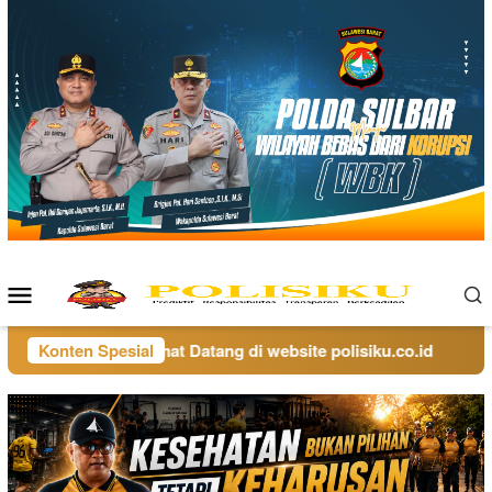
Loncat
ke
konten
Menu
Mobile
Konten Spesial
Selamat Datang di website polisiku.co.id