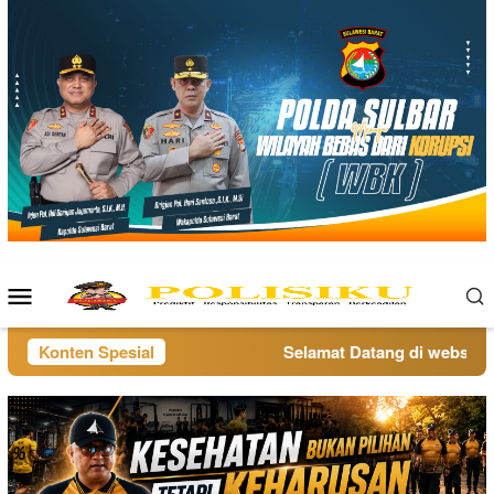
Loncat
ke
konten
Menu
Mobile
Konten Spesial
Selamat Datang di website po